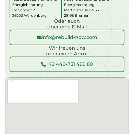
ti
Energieberatung
Energieberatung
v
Im Schloor 2
Martinistraße 62-66
e
:
26203 Wardenburg
28195 Bremen
Oder auch
über eine E-Mail
info@rebuild-now.com
Wir freuen uns
über einen Anruf
+49 440-731 489 80