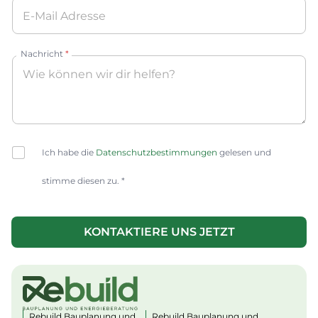
Nachricht
*
C
Ich habe die
Datenschutzbestimmungen
gelesen und
h
e
stimme diesen zu. *
c
k
b
o
KONTAKTIERE UNS JETZT
x
A
e
lt
s
e
*
r
n
a
Rebuild Bauplanung und
Rebuild Bauplanung und