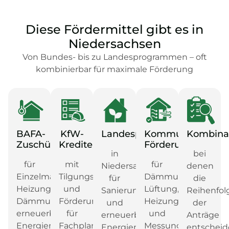
Diese Fördermittel gibt es in
Niedersachsen
Von Bundes- bis zu Landesprogrammen – oft
kombinierbar für maximale Förderung
BAFA-
KfW-
Landesprogramme
Kommunale
Kombinat
Zuschüsse
Kredite
Förderungen
in
bei
für
mit
für
Niedersachsen
denen
Einzelmaßnahmen,
Tilgungszuschuss
Dämmung,
für
die
Heizungstausch,
und
Lüftung,
Sanierung
Reihenfol
Dämmung,
Förderung
Heizungstausch
und
der
erneuerbare
für
und
erneuerbare
Anträge
Energien
Fachplanung
Messungen
Energien
entschei