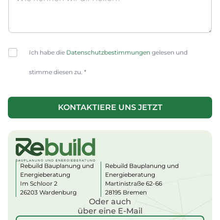
C
Ich habe die
Datenschutzbestimmungen
gelesen und
h
e
stimme diesen zu. *
c
k
b
o
KONTAKTIERE UNS JETZT
x
A
e
lt
s
e
*
r
n
a
Rebuild Bauplanung und
Rebuild Bauplanung und
ti
Energieberatung
Energieberatung
v
Im Schloor 2
Martinistraße 62-66
e
:
26203 Wardenburg
28195 Bremen
Oder auch
über eine E-Mail