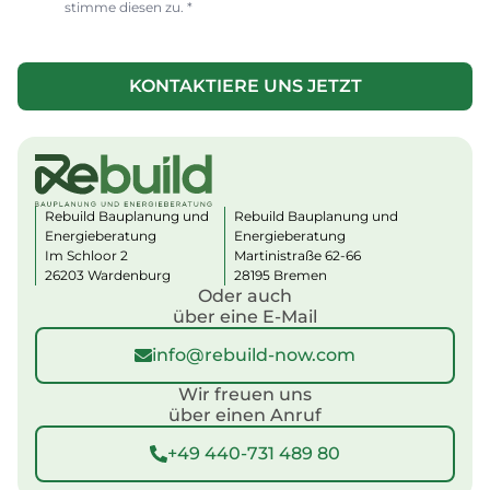
stimme diesen zu. *
c
k
U
b
T
o
KONTAKTIERE UNS JETZT
M
x
T
e
e
s
l
*
e
f
o
Rebuild Bauplanung und
Rebuild Bauplanung und
n
Energieberatung
Energieberatung
Im Schloor 2
Martinistraße 62-66
n
26203 Wardenburg
28195 Bremen
u
Oder auch
m
über eine E-Mail
m
e
info@rebuild-now.com
r
N
Wir freuen uns
a
über einen Anruf
c
h
+49 440-731 489 80
n
a