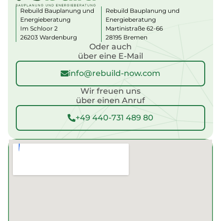
a
Rebuild Bauplanung und
Rebuild Bauplanung und
ti
Energieberatung
Energieberatung
v
Im Schloor 2
Martinistraße 62-66
e
:
26203 Wardenburg
28195 Bremen
Oder auch
über eine E-Mail
info@rebuild-now.com
Wir freuen uns
über einen Anruf
+49 440-731 489 80