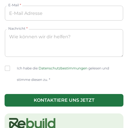
E-Mail
*
Nachricht
*
C
Ich habe die
Datenschutzbestimmungen
gelesen und
h
e
stimme diesen zu. *
c
k
b
o
KONTAKTIERE UNS JETZT
x
A
e
lt
s
e
*
r
n