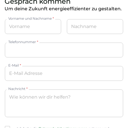
Gespräch kommen
Um deine Zukunft energieeffizienter zu gestalten.
Vorname und Nachname
*
Vorname
Nachname
Telefonnummer
*
E-Mail
*
Nachricht
*
C