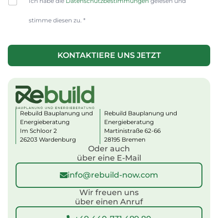
Ich habe die
Datenschutzbestimmungen
gelesen und
h
e
stimme diesen zu. *
c
k
u
b
n
o
KONTAKTIERE UNS JETZT
d
x
M
e
e
s
d
*
i
u
m
Rebuild Bauplanung und
Rebuild Bauplanung und
N
Energieberatung
Energieberatung
Im Schloor 2
Martinistraße 62-66
a
26203 Wardenburg
28195 Bremen
c
Oder auch
h
über eine E-Mail
n
a
info@rebuild-now.com
m
e
Wir freuen uns
über einen Anruf