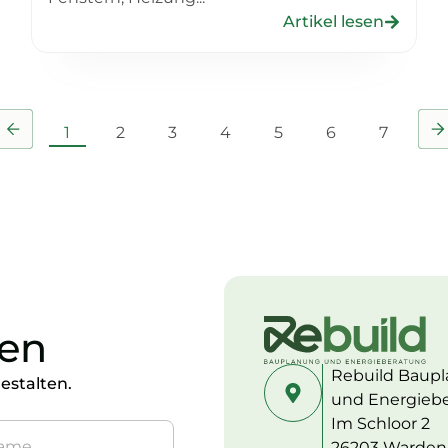
Artikel lesen
1
2
3
4
5
6
7
en
Rebuild Baup
estalten.
und Energieb
Im Schloor 2
26203 Warden