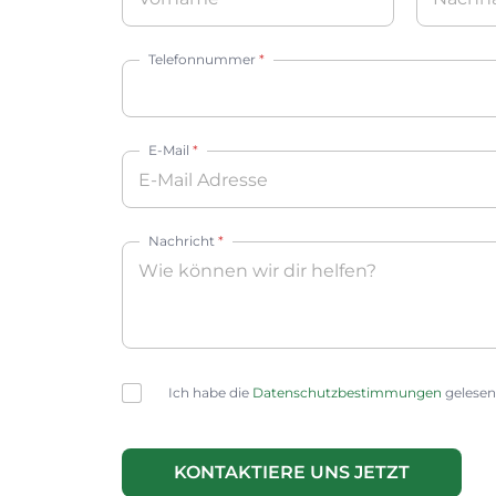
Vorname
Nachnam
Telefonnummer
*
E-Mail
*
Nachricht
*
C
Ich habe die
Datenschutzbestimmungen
gelesen
h
e
c
k
KONTAKTIERE UNS JETZT
b