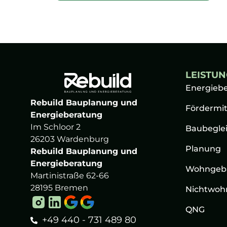
o
x
e
s
*
LEISTU
Energieb
Rebuild Bauplanung und
Fördermit
Energieberatung
Im Schloor 2
Baubegle
26203 Wardenburg
Planung
Rebuild Bauplanung und
Energieberatung
Wohngeb
Martinistraße 62-66
28195 Bremen
Nichtwoh
QNG
+49 440 - 731 489 80