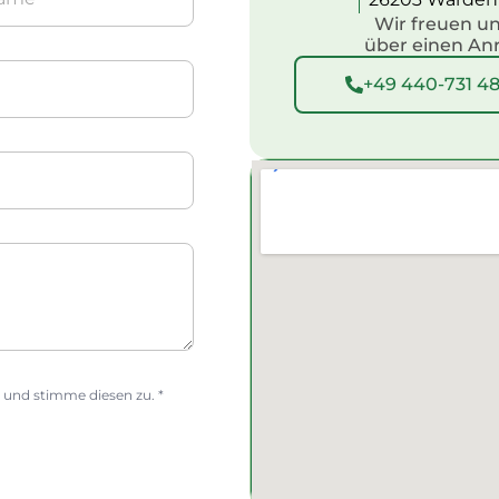
Wir freuen u
e
über einen An
+49 440-731 4
 und stimme diesen zu. *