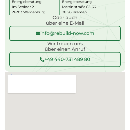
Energieberatung
Energieberatung
v
Im Schloor 2
Martinistraße 62-66
e
:
26203 Wardenburg
28195 Bremen
Oder auch
über eine E-Mail
info@rebuild-now.com
Wir freuen uns
über einen Anruf
+49 440-731 489 80