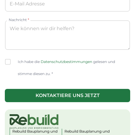
Nachricht
*
C
Ich habe die
Datenschutzbestimmungen
gelesen und
h
e
stimme diesen zu. *
c
k
b
o
KONTAKTIERE UNS JETZT
x
A
e
lt
s
e
*
r
n
a
Rebuild Bauplanung und
Rebuild Bauplanung und
ti