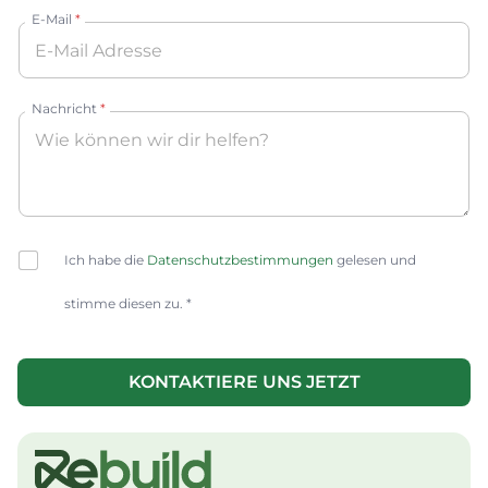
E-Mail
*
Nachricht
*
C
Ich habe die
Datenschutzbestimmungen
gelesen und
h
e
stimme diesen zu. *
c
k
b
o
KONTAKTIERE UNS JETZT
x
A
e
lt
s
e
*
r
n