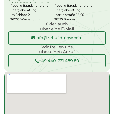
a
Rebuild Bauplanung und
Rebuild Bauplanung und
ti
Energieberatung
Energieberatung
v
Im Schloor 2
Martinistraße 62-66
e
:
26203 Wardenburg
28195 Bremen
Oder auch
über eine E-Mail
info@rebuild-now.com
Wir freuen uns
über einen Anruf
+49 440-731 489 80