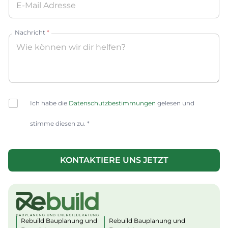
Nachricht
*
C
Ich habe die
Datenschutzbestimmungen
gelesen und
h
e
stimme diesen zu. *
c
k
b
o
KONTAKTIERE UNS JETZT
x
e
s
*
Rebuild Bauplanung und
Rebuild Bauplanung und