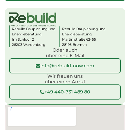
C
e
a
s
m
*
p
a
i
Rebuild Bauplanung und
Rebuild Bauplanung und
g
Energieberatung
Energieberatung
Im Schloor 2
Martinistraße 62-66
n
26203 Wardenburg
28195 Bremen
T
Oder auch
e
über eine E-Mail
l
e
info@rebuild-now.com
f
o
Wir freuen uns
n
über einen Anruf
n
u
+49 440-731 489 80
m
m
e
r