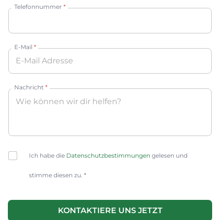
Telefonnummer
*
E-Mail
*
Nachricht
*
C
Ich habe die
Datenschutzbestimmungen
gelesen und
h
e
stimme diesen zu. *
c
k
U
b
T
o
KONTAKTIERE UNS JETZT
M
x