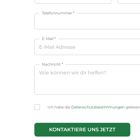
Vorname
Nachnam
Telefonnummer
*
E-Mail
*
Nachricht
*
C
Ich habe die
Datenschutzbestimmungen
gelesen
h
e
c
k
KONTAKTIERE UNS JETZT
b
A
o