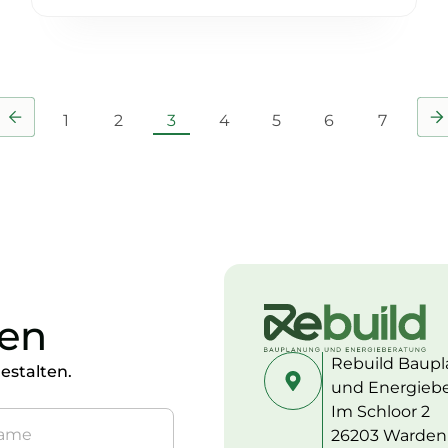
1
2
3
4
5
6
7
en
Rebuild Baup
estalten.
und Energieb
Im Schloor 2
26203 Warden