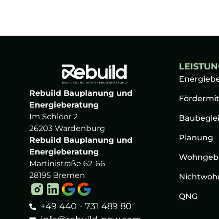
lt
x
e
e
r
s
n
a
*
ti
v
e
LEISTU
:
Energieb
Rebuild Bauplanung und
Fördermit
Energieberatung
Im Schloor 2
Baubegle
26203 Wardenburg
Planung
Rebuild Bauplanung und
Energieberatung
Wohngeb
Martinistraße 62-66
28195 Bremen
Nichtwoh
QNG
+49 440 - 731 489 80