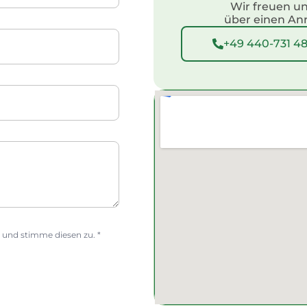
Wir freuen u
e
über einen An
+49 440-731 4
 und stimme diesen zu. *