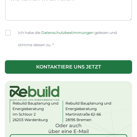
C
Ich habe die
Datenschutzbestimmungen
gelesen und
h
e
stimme diesen zu. *
c
k
b
o
KONTAKTIERE UNS JETZT
x
A
e
lt
s
e
*
r
n
a
Rebuild Bauplanung und
Rebuild Bauplanung und
ti
Energieberatung
Energieberatung
v
Im Schloor 2
Martinistraße 62-66
e
:
26203 Wardenburg
28195 Bremen
Oder auch
über eine E-Mail