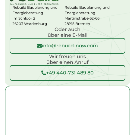
n
a
Rebuild Bauplanung und
Rebuild Bauplanung und
ti
Energieberatung
Energieberatung
v
Im Schloor 2
Martinistraße 62-66
e
:
26203 Wardenburg
28195 Bremen
Oder auch
über eine E-Mail
info@rebuild-now.com
Wir freuen uns
über einen Anruf
+49 440-731 489 80