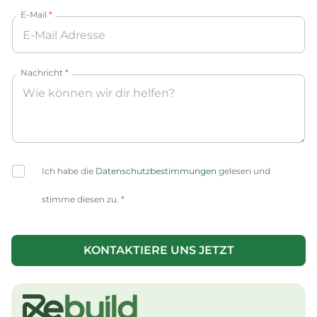
E-Mail
*
Nachricht
*
C
Ich habe die
Datenschutzbestimmungen
gelesen und
h
e
stimme diesen zu. *
c
k
b
o
KONTAKTIERE UNS JETZT
x
A
e
lt
s
e
*
r