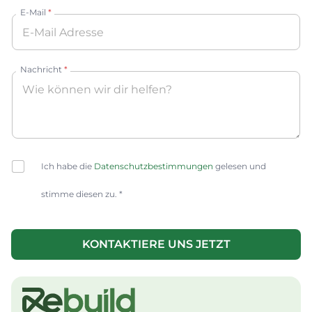
E-Mail
*
Nachricht
*
C
Ich habe die
Datenschutzbestimmungen
gelesen und
h
e
stimme diesen zu. *
c
k
b
o
KONTAKTIERE UNS JETZT
x
A
e
lt
s
e
*
r
n