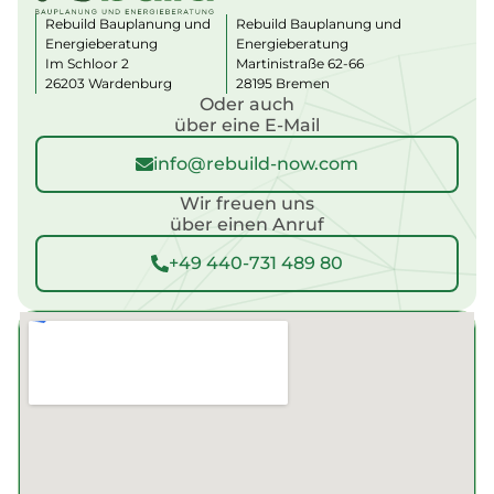
a
Rebuild Bauplanung und
Rebuild Bauplanung und
ti
Energieberatung
Energieberatung
v
Im Schloor 2
Martinistraße 62-66
e
:
26203 Wardenburg
28195 Bremen
Oder auch
über eine E-Mail
info@rebuild-now.com
Wir freuen uns
über einen Anruf
+49 440-731 489 80