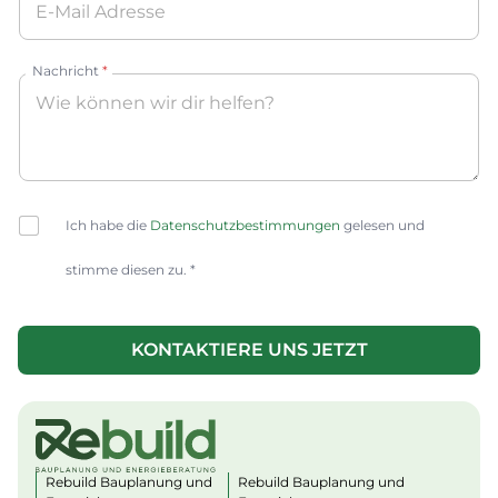
Nachricht
*
C
Ich habe die
Datenschutzbestimmungen
gelesen und
h
e
stimme diesen zu. *
c
k
b
o
KONTAKTIERE UNS JETZT
x
e
s
*
Rebuild Bauplanung und
Rebuild Bauplanung und