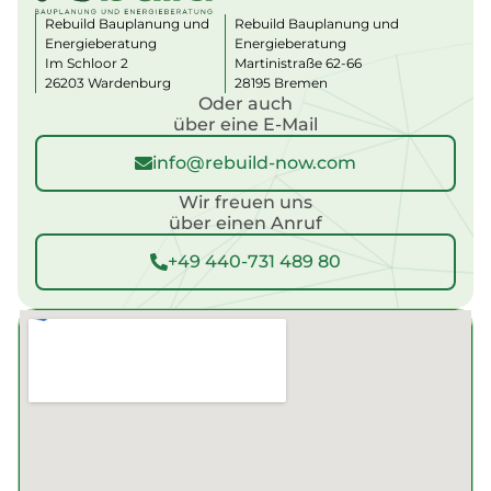
a
Rebuild Bauplanung und
Rebuild Bauplanung und
ti
Energieberatung
Energieberatung
v
Im Schloor 2
Martinistraße 62-66
e
:
26203 Wardenburg
28195 Bremen
Oder auch
über eine E-Mail
info@rebuild-now.com
Wir freuen uns
über einen Anruf
+49 440-731 489 80