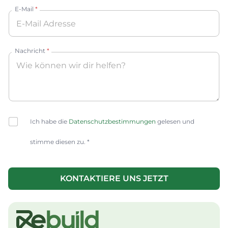
E-Mail
*
Nachricht
*
C
Ich habe die
Datenschutzbestimmungen
gelesen und
h
e
stimme diesen zu. *
c
k
b
o
KONTAKTIERE UNS JETZT
x
A
e
lt
s
e
*
r
n